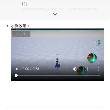
        });
//转动摇杆的时候记录方向，并修改角色面朝方向
        _Joystick.onInputDir.
add
((
vec
:
Vector2
)
=>
{
if
(vec.
length
>
0
){
示例效果：
this
._rotation
=new
Vector
(
0
,
0
,Camera.
// 获取当前客户端的玩家(自己)
let
 myPlayer 
=
 Player.localPlayer;
// 获取当前玩家控制的角色
let
 myCharacter 
=
 myPlayer.character;
				myCharacter.moveFacingDirection
=
1
				myCharacter.movementAxisDirection
=
thi
        });
//松开摇杆的时候，发送射击事件和方向，并把FOV和灵
        _Joystick.onJoyStickUp.
add
(() 
=>
 {
            Event.
dispatchToServer
(
"_magicattacking"
,
            Camera.currentCamera.fov
=
90
this
._Joystick.inputScale
=
(
new
Vector2
(
0.
        });
    }