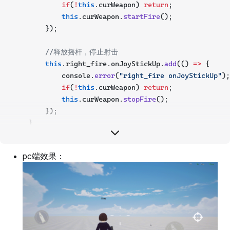
if
(
!
this
.curWeapon) 
return
;
this
.curWeapon.
startFire
();
        });
//释放摇杆，停止射击
this
.right_fire.onJoyStickUp.
add
(() 
=>
 {
            console.
error
(
"right_fire onJoyStickUp"
);
if
(
!
this
.curWeapon) 
return
;
this
.curWeapon.
stopFire
();
        });
    }
}
pc端效果：