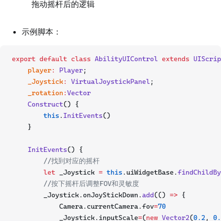
拖动摇杆后的逻辑
示例脚本：
ts
export
default
class
AbilityUIControl
extends
UIScrip
player
:
Player
;
_Joystick
:
VirtualJoystickPanel
;
_rotation
:
Vector
Construct
() {
this
.
InitEvents
()
    }
InitEvents
() {
//找到对应的摇杆
let
 _Joystick 
=
this
.uiWidgetBase.
findChildBy
//按下摇杆后调整FOV和灵敏度
        _Joystick.onJoyStickDown.
add
(() 
=>
 {
            Camera.currentCamera.fov
=
70
            _Joystick.inputScale
=
(
new
Vector2
(
0.2
, 
0.