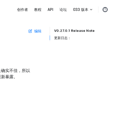
Main Navigation
创作者
教程
API
论坛
033 版本
V0.27.0.1 Release Note
编辑
Table of Contents for current page
更新日志： ​
上确实不佳，所以
重新暴露。