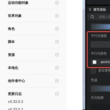
运动功能对象
UI控件-文本
寻路系统
场景管理与跳转
冲量对象
UI控件-输入框
交互物
横竖屏&分辨率模拟
世界对象
运动器
UI控件-按钮
世界UI
接入社交功能
光照系统
力区域
UI控件-遮罩按钮
角色
触发器
角色编辑工具
摄像机
物理连接
UI控件-进度条
角色基础功能
空锚点
自动裁剪规则与自定义裁剪距离
后处理
脚本
UI控件-滚动框
形象与换装
热武器
天空球
数据存储
UI控件-摇杆
动画与姿态
游泳区域
资源
环境雾
共享数据
UI控件-摄像机滑动区
角色插槽
初生点
美术资源
UI控件-加载图
本地化
布娃娃功能
对象发射器
资源加载与资源下载
UI控件-调色板
游戏语言本地化
头顶名称
禁行区
资源上传工具
创作者中心
UI控件-勾选框
基础状态
音效
材质编辑器
游戏发布及管理
UI控件-下拉菜单
IK锚点
更新日志
AIGC及资源管理
分析游戏数据
UI控件-广告按钮
特效
v0.33.0.3
接入游戏广告
UI控件-序列帧
v0.33.0.2