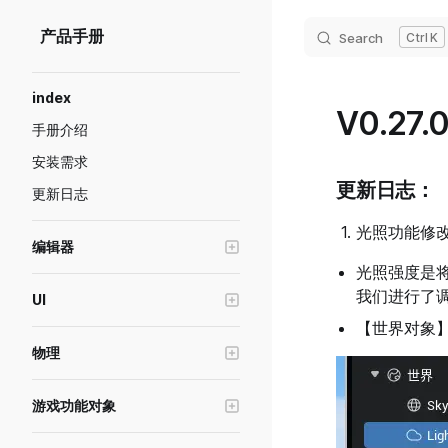
Skip to content
产品手册
Search
K
Sidebar Navigation
index
V0.27.0
手册介绍
安装需求
更新日志：
更新日志
光照功能修
编辑器
光照强度是
编辑器窗口操作
我们进行了
UI
Transform工具
【世界对象】
创建游戏界面(UI)
画质级别模拟与设置
物理
UI控件的基础属性
预制体功能说明
物理对象
UI控件-容器
游戏功能对象
游戏断线重连
推进器
UI控件-图片
高级轮式载具
绘制模式