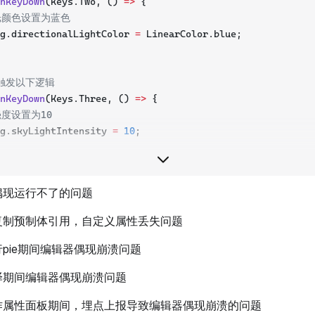
nKeyDown
(Keys.Two, () 
=>
 {
光颜色设置为蓝色
g.directionalLightColor 
=
 LinearColor.blue;
键触发以下逻辑
nKeyDown
(Keys.Three, () 
=>
 {
强度设置为10
g.skyLightIntensity 
=
10
;
键触发以下逻辑
偶现运行不了的问题
nKeyDown
(Keys.Four, () 
=>
 {
颜色设置为红色
复制预制体引用，自定义属性丢失问题
g.skyLightColor 
=
 LinearColor.red;
pie期间编辑器偶现崩溃问题
译期间编辑器偶现崩溃问题
作属性面板期间，埋点上报导致编辑器偶现崩溃的问题