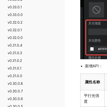
游戏性能及排查
富文本
v0.33.0.1
管理游戏版本
UI编辑器设计功能
v0.33.0.0
游戏推荐及曝光
按键绑定（针对PC端）及预设UI
v0.32.0.2
游戏福利及活跃
UI表现与性能优化
v0.32.0.1
管理游戏社区
UI脚本的生命周期及事件说明
v0.32.0.0
协作与转移游戏
UI拖拽事件
v0.31.0.4
创作者收益结算
v0.31.0.3
v0.31.0.2
新增API：
v0.31.0.1
v0.31.0.0
属性名称
v0.30.0.8
v0.30.0.7
平行光强
v0.30.0.6
度
v0.30.0.5