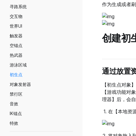
UI控件-文本
作为生成或者刷
寻路系统
场景管理与跳转
UI控件-输入框
交互物
横竖屏&分辨率模拟
UI控件-按钮
世界UI
接入社交功能
UI控件-遮罩按钮
创建初
触发器
角色编辑工具
UI控件-进度条
空锚点
自动裁剪规则与自定义裁剪距离
UI控件-滚动框
热武器
UI控件-摇杆
游泳区域
通过放置
UI控件-摄像机滑动区
初生点
UI控件-加载图
对象发射器
【初生点对象】
UI控件-调色板
【游戏功能对象
禁行区
理器】后，会自
UI控件-勾选框
音效
UI控件-下拉菜单
在【本地资
IK锚点
UI控件-广告按钮
特效
UI控件-序列帧
将对象拖入