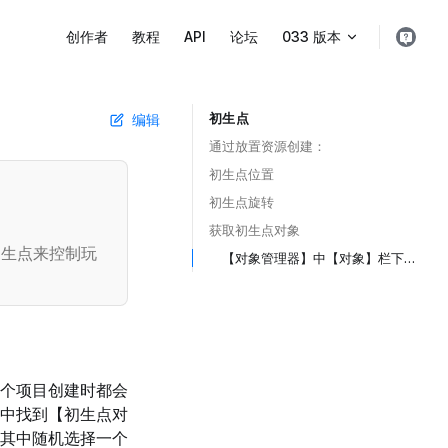
Main Navigation
创作者
教程
API
论坛
033 版本
初生点
编辑
Table of Contents for current page
通过放置资源创建： ​
初生点位置 ​
初生点旋转 ​
获取初生点对象 ​
初生点来控制玩
【对象管理器】中【对象】栏下的【初生点对象】： ​
个项目创建时都会
栏目中找到【初生点对
其中随机选择一个