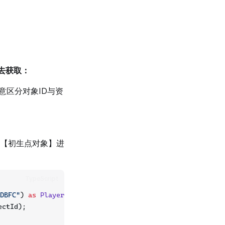
d去获取：
注意区分对象ID与资
以【初生点对象】进
TypeScript
DBFC"
) 
as
PlayerStart
;
ectId);