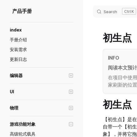
Skip to content
产品手册
Search
K
Sidebar Navigation
index
初生点
手册介绍
安装需求
INFO
更新日志
阅读本文预计 
编辑器
在项目中使
家刷新的位
编辑器窗口操作
UI
Transform工具
初生点
创建游戏界面(UI)
画质级别模拟与设置
物理
UI控件的基础属性
预制体功能说明
物理对象
【初生点】是在
UI控件-容器
游戏功能对象
游戏断线重连
自带一个【初生点
推进器
UI控件-图片
象】，并将它拖
高级轮式载具
绘制模式