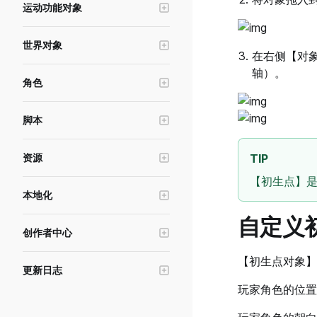
运动功能对象
富文本
冲量对象
UI编辑器设计功能
世界对象
运动器
按键绑定（针对PC端）及预设UI
在右侧【对
光照系统
轴）。
力区域
UI表现与性能优化
角色
摄像机
物理连接
UI脚本的生命周期及事件说明
角色基础功能
后处理
脚本
UI拖拽事件
形象与换装
天空球
数据存储
动画与姿态
资源
TIP
环境雾
共享数据
角色插槽
美术资源
【初生点】
本地化
布娃娃功能
资源加载与资源下载
游戏语言本地化
头顶名称
自定义
资源上传工具
创作者中心
基础状态
材质编辑器
游戏发布及管理
【初生点对象】
更新日志
AIGC及资源管理
分析游戏数据
玩家角色的位置：P
v0.33.0.3
接入游戏广告
v0.33.0.2