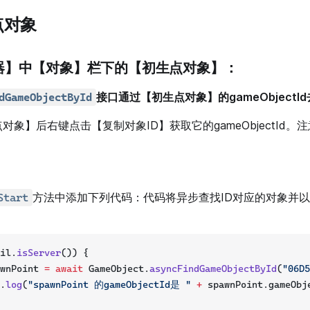
点对象
器】中【对象】栏下的【初生点对象】：
接口通过【初生点对象】的gameObjectI
dGameObjectById
对象】后右键点击【复制对象ID】获取它的gameObjectId。
。
方法中添加下列代码：代码将异步查找ID对应的对象并
Start
il.
isServer
()) {
wnPoint 
=
await
 GameObject.
asyncFindGameObjectById
(
"06D5
.
log
(
"spawnPoint 的gameObjectId是 "
+
 spawnPoint.gameObj