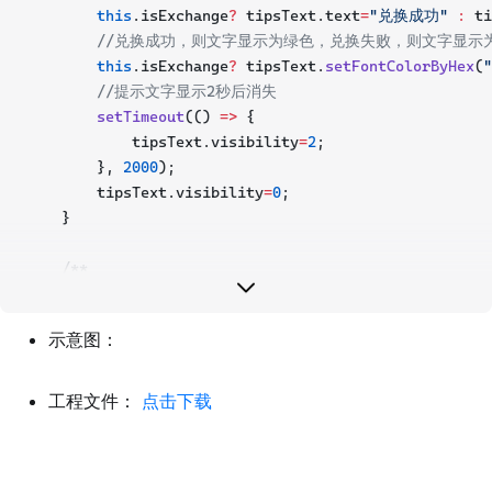
this
.isExchange
?
 tipsText.text
=
"兑换成功"
:
 ti
//兑换成功，则文字显示为绿色，兑换失败，则文字显示
this
.isExchange
?
 tipsText.
setFontColorByHex
(
"
//提示文字显示2秒后消失
setTimeout
(() 
=>
 {
            tipsText.visibility
=
2
;
        }, 
2000
);
        tipsText.visibility
=
0
;
    }
/** 
     * 构造UI文件成功后，在合适的时机最先初始化一次 
     */
示意图：
protected
onStart
() {
//设置能否每帧触发onUpdate
this
.canUpdate 
=
false
;
工程文件：
点击下载
//找到对应的文本组件
let
 text 
=
this
.uiWidgetBase.
findChildByPath
(
let
 confirmBtn 
=
this
.uiWidgetBase.
findChildB