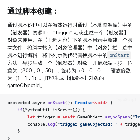
通过脚本创建：
通过脚本你也可以在游戏运行时通过【本地资源库】中的
【触发器】资源ID："Trigger" 动态生成一个【触发器】
对象来使用。在【工程内容】下的脚本目录中新建一个脚
本文件，将脚本拖入【对象管理器】中【对象】栏。选中
脚本进行编辑，将下列示例代码替换脚本中的
onStart
方法：异步生成一个【触发器】对象，开启双端同步，位
置为（300，0，50），旋转为（0，0，0），缩放倍数
为（1，1，1）。打印生成【触发器】对象的
gameObjectId。
TypeScript
protected async 
onStart
(): 
Promise
<void>
 {
if
(SystemUtil.isServer()) {
let
 trigger 
=
await
 GameObject.
asyncSpawn
(
"Tr
        console.
log
(
"trigger gameObjectId: "
+
 trigge
    }
}