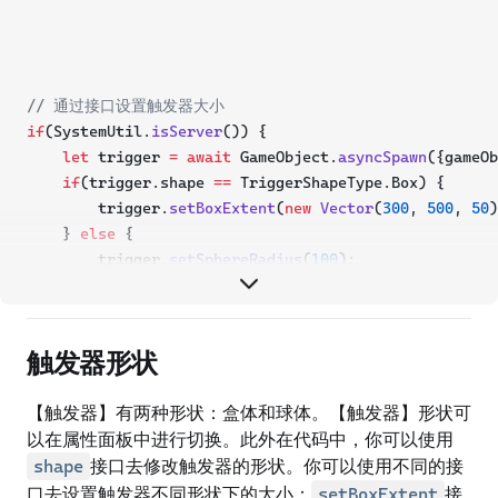
// 通过接口设置触发器大小
if
(SystemUtil.
isServer
()) {
let
 trigger 
=
await
 GameObject.
asyncSpawn
({gameOb
if
(trigger.shape 
==
 TriggerShapeType.Box) {
        trigger.
setBoxExtent
(
new
Vector
(
300
, 
500
, 
50
)
    } 
else
 {
        trigger.
setSphereRadius
(
100
);
    }
}
触发器形状
【触发器】有两种形状：盒体和球体。【触发器】形状可
以在属性面板中进行切换。此外在代码中，你可以使用
接口去修改触发器的形状。你可以使用不同的接
shape
口去设置触发器不同形状下的大小：
接
setBoxExtent