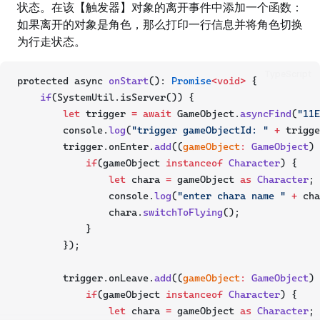
状态。在该【触发器】对象的离开事件中添加一个函数：
如果离开的对象是角色，那么打印一行信息并将角色切换
为行走状态。
TypeScript
protected async 
onStart
(): 
Promise
<void>
 {
if
(SystemUtil.isServer()) {
let
 trigger 
=
await
 GameObject.
asyncFind
(
"11E
        console.
log
(
"trigger gameObjectId: "
+
 trigge
        trigger.onEnter.
add
((
gameObject
:
GameObject
) 
if
(gameObject 
instanceof
Character
) {
let
 chara 
=
 gameObject 
as
Character
;
                console.
log
(
"enter chara name "
+
 cha
                chara.
switchToFlying
();
            }
        });
        trigger.onLeave.
add
((
gameObject
:
GameObject
) 
if
(gameObject 
instanceof
Character
) {
let
 chara 
=
 gameObject 
as
Character
;