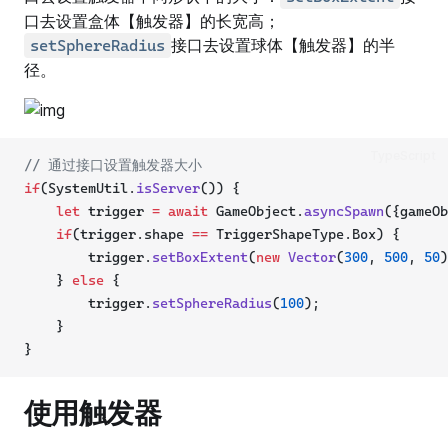
口去设置盒体【触发器】的长宽高；
接口去设置球体【触发器】的半
setSphereRadius
径。
TypeScript
// 通过接口设置触发器大小
if
(SystemUtil.
isServer
()) {
let
 trigger 
=
await
 GameObject.
asyncSpawn
({gameOb
if
(trigger.shape 
==
 TriggerShapeType.Box) {
        trigger.
setBoxExtent
(
new
Vector
(
300
, 
500
, 
50
)
    } 
else
 {
        trigger.
setSphereRadius
(
100
);
    }
}
使用触发器