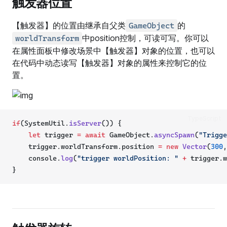
触发器位置
【触发器】的位置由继承自父类
的
GameObject
中position控制，可读可写。你可以
worldTransform
在属性面板中修改场景中【触发器】对象的位置，也可以
在代码中动态读写【触发器】对象的属性来控制它的位
置。
TypeScript
if
(SystemUtil.
isServer
()) {
let
 trigger 
=
await
 GameObject.
asyncSpawn
(
"Trigge
    trigger.worldTransform.position 
=
new
Vector
(
300
,
    console.
log
(
"trigger worldPosition: "
+
 trigger.w
}