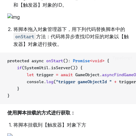
和【触发器】对象的ID。
将脚本拖入对象管理器下，用下列代码替换脚本中的
方法：代码将异步查找ID对应的对象以【触
onStart
发器】对象进行接收。
TypeScript
protected async 
onStart
(): 
Promise
<void>
 {
if
(SystemUtil.isServer()) {
let
 trigger 
=
await
 GameObject.
asyncFindGameO
        console.
log
(
"trigger gameObjectId "
+
 trigger
    }
}
使用脚本挂载的方式进行获取：
将脚本挂载到【触发器】对象下方