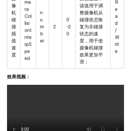
me
R
像
该值用于调
ra
e
机
n
整摄像机从
Col
a
碰
u
0
碰撞状态恢
lisi
d
撞
m
2
-2
复为非碰撞
onI
/
插
b
0
状态的速
nte
W
值
er
度，用于使
rpS
rit
速
摄像机碰撞
pe
e
度
效果更加平
ed
滑；
效果视频：