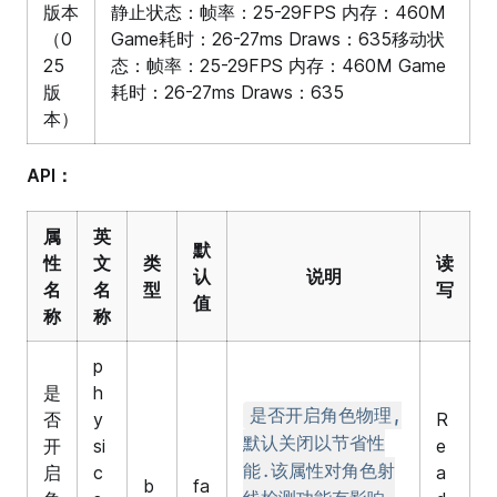
版本
静止状态：帧率：25-29FPS 内存：460M
（0
Game耗时：26-27ms Draws：635移动状
25
态：帧率：25-29FPS 内存：460M Game
版
耗时：26-27ms Draws：635
本）
API：
属
英
默
性
文
类
读
认
说明
名
名
型
写
值
称
称
p
是
h
是否开启角色物理,
否
y
R
默认关闭以节省性
开
si
e
能.该属性对角色射
启
c
a
b
fa