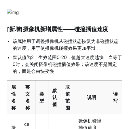
[新增]摄像机新增属性——碰撞插值速度
该属性用于调整摄像机从碰撞状态恢复为非碰撞状态
的速度，用于使摄像机碰撞效果更加平滑；
默认值为2，生效范围0-20，值越大速度越快，当等于
0时，会关闭摄像机碰撞插值效果；该速度不是固定
的，而是会由快变慢
属
英
取
默
性
文
类
值
读
认
说明
名
名
型
范
写
值
称
称
围
摄像机碰撞
ca
摄
插值速度，