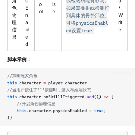
角
s
线检测功能有影响,
d
o
ls
色
E
/
如果需要射线检测打
ol
e
物
n
W
到具体的骨骼部位,
理
a
rit
可将physicsEnabl
信
bl
e
ed设置true
息
e
d
脚本示例：
TypeScript
//声明玩家角色
this
.character 
=
 player.character;
//当用户按住了'1'按键时，进入布娃娃状态
this
.character.onSkill1Triggered.
add
(() 
=>
 {
//开启角色物理信息
this
.character.physicsEnabled 
=
true
;
})